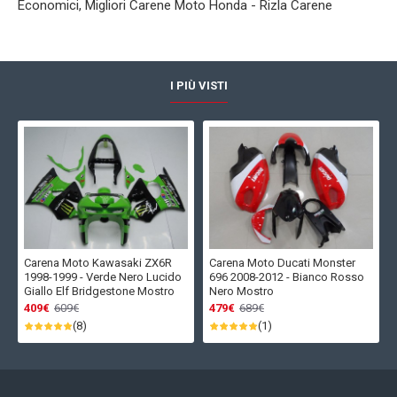
Economici, Migliori Carene Moto Honda - Rizla Carene
I PIÙ VISTI
Carena Moto Kawasaki ZX6R
Carena Moto Ducati Monster
1998-1999 - Verde Nero Lucido
696 2008-2012 - Bianco Rosso
Giallo Elf Bridgestone Mostro
Nero Mostro
409€
609€
479€
689€
(8)
(1)