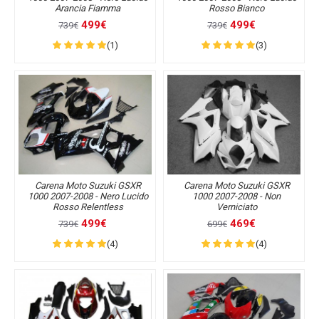
Arancia Fiamma
Rosso Bianco
499€
499€
739€
739€
(1)
(3)
Carena Moto Suzuki GSXR
Carena Moto Suzuki GSXR
1000 2007-2008 - Nero Lucido
1000 2007-2008 - Non
Rosso Relentless
Verniciato
499€
469€
739€
699€
(4)
(4)