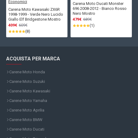
Carena Moto Ducati Monster
696 2008-2012 - Bianco Rosso
Carena Moto Kawasaki ZX6R
Nero Mostro
1998-1999 - Verde Nero Lucido
Giallo Elf Bridgestone Mostro
479€
689€
409€
609€
(1)
(8)
ACQUISTA PER MARCA
Carene Moto Honda
Carene Moto Suzuki
Carene Moto Kawasaki
Carene Moto Yamaha
Carene Moto Aprilia
Carene Moto BMW
Carene Moto Ducati