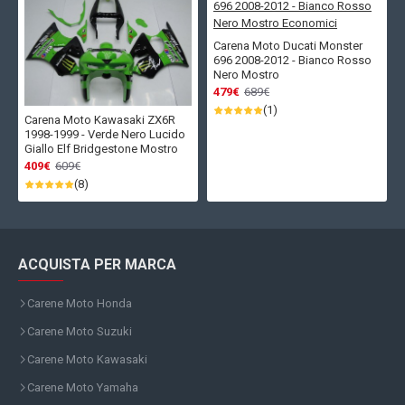
Carena Moto Ducati Monster
696 2008-2012 - Bianco Rosso
Nero Mostro
479€
689€
(1)
Carena Moto Kawasaki ZX6R
1998-1999 - Verde Nero Lucido
Giallo Elf Bridgestone Mostro
409€
609€
(8)
ACQUISTA PER MARCA
Carene Moto Honda
Carene Moto Suzuki
Carene Moto Kawasaki
Carene Moto Yamaha